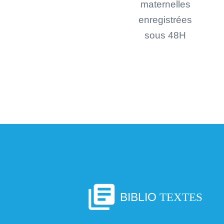
maternelles
enregistrées
sous 48H
library_books
BIBLIO
TEXTES