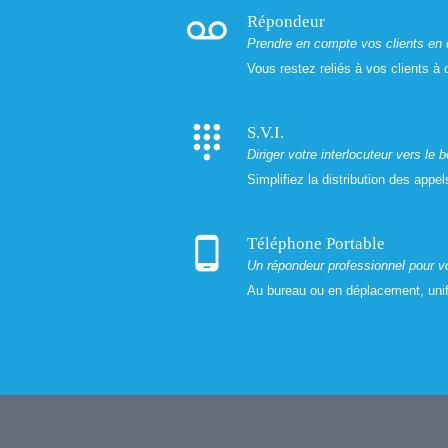
voicemail
Répondeur
Prendre en compte vos clients en 
Vous restez reliés à vos clients à 
dialpad
S.V.I.
Diriger votre interlocuteur vers le 
Simplifiez la distribution des appe
phone_android
Téléphone Portable
Un répondeur professionnel pour 
Au bureau ou en déplacement, unif