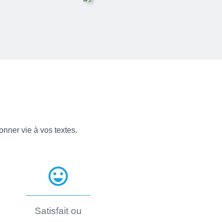
onner vie à vos textes.
sentiment_very_satisfied
Satisfait ou