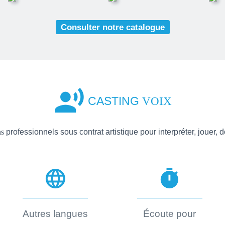
Consulter notre catalogue
record_voice_over
CASTING
VOIX
ns
professionnels sous contrat artistique pour interpréter, jouer, d
language
timer
Autres langues
Écoute pour