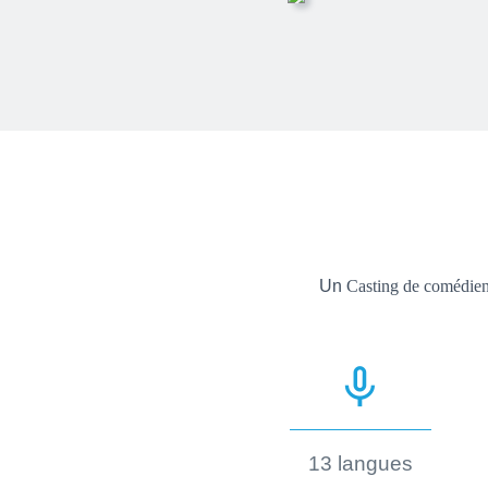
Un
Casting de comédie
mic_none
13 langues